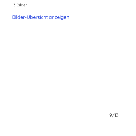
13 Bilder
Bilder-Übersicht anzeigen
8/13
9/13