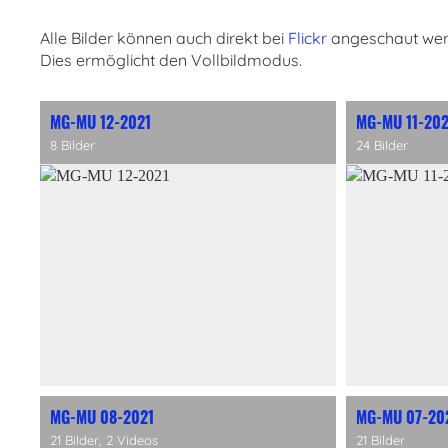
Alle Bilder können auch direkt bei
Flickr
angeschaut wer
Dies ermöglicht den Vollbildmodus.
MG-MU 12-2021
MG-MU 11-202
8 Bilder
24 Bilder
MG-MU 08-2021
MG-MU 07-20
21 Bilder, 2 Videos
21 Bilder