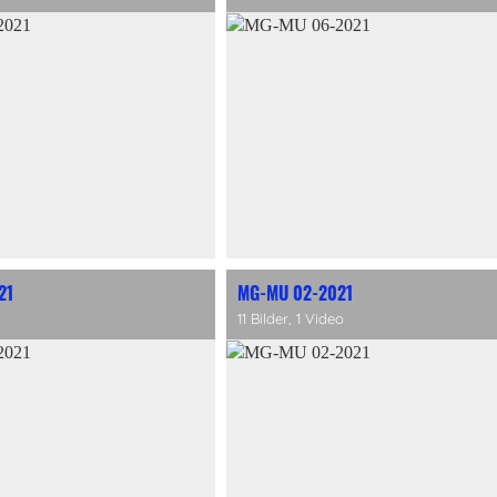
21
MG-MU 02-2021
11 Bilder, 1 Video