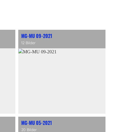
MG-MU 09-2021
12 Bilder
MG-MU 05-2021
20 Bilder