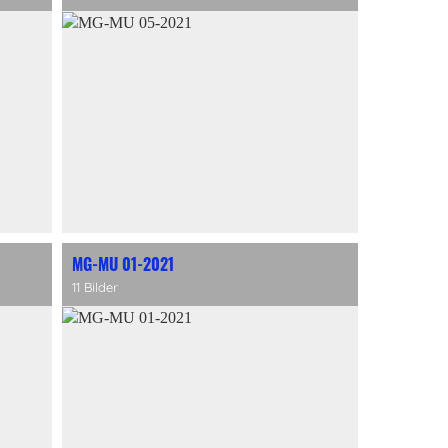
MG-MU 01-2021
11 Bilder