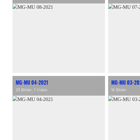
MG-MU 04-2021
MG-MU 03-20
29 Bilder, 1 Video
16 Bilder