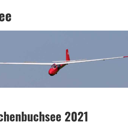
ee
chenbuchsee 2021