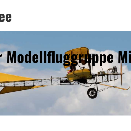
ee
r Modellfluggruppe 