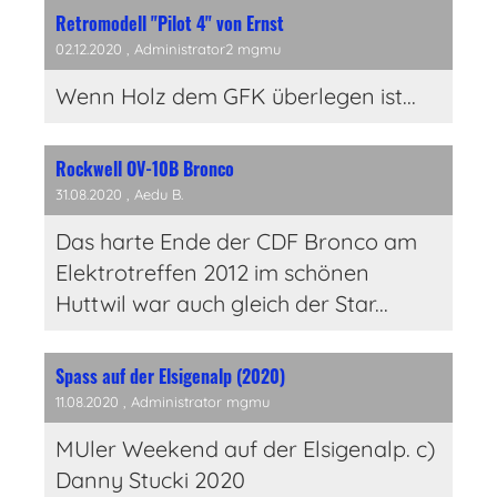
Retromodell "Pilot 4" von Ernst
02.12.2020
, Administrator2 mgmu
Wenn Holz dem GFK überlegen ist...
Rockwell OV-10B Bronco
31.08.2020
, Aedu B.
Das harte Ende der CDF Bronco am
Elektrotreffen 2012 im schönen
Huttwil war auch gleich der Star...
Spass auf der Elsigenalp (2020)
11.08.2020
, Administrator mgmu
MUler Weekend auf der Elsigenalp. c)
Danny Stucki 2020