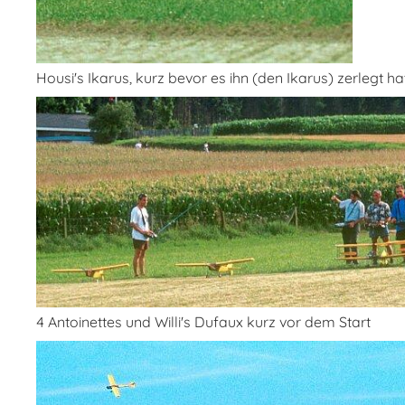
Housi's Ikarus, kurz bevor es ihn (den Ikarus) zerlegt hat
4 Antoinettes und Willi's Dufaux kurz vor dem Start