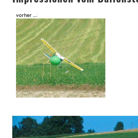
vorher ...
: