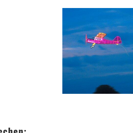
echen: